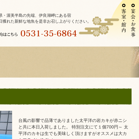
県・渥美半島の先端、伊良湖岬にある宿
日獲れた新鮮な地魚を是非お召し上がりください。
台風の影響で品薄でありました太平洋の岩カキが赤ニシ
と共に本日入荷しました。 特別注文にて１個700円～ 太
平洋のカキは生でも美味しく頂けますがオススメは大カ