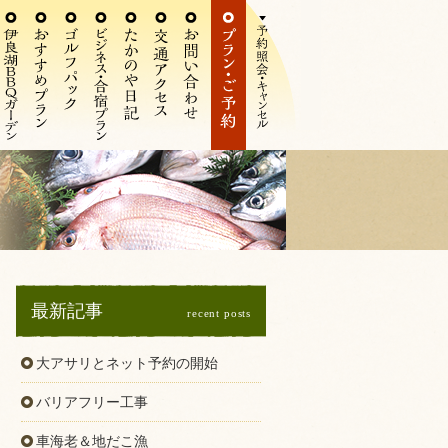
最新記事
recent posts
大アサリとネット予約の開始
バリアフリー工事
車海老＆地だこ漁