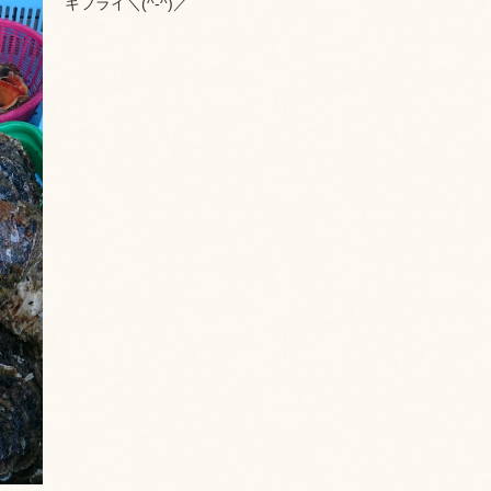
キフライ＼(^-^)／