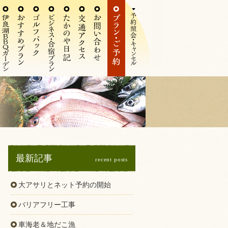
最新記事
recent posts
大アサリとネット予約の開始
バリアフリー工事
車海老＆地だこ漁