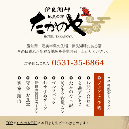
愛知県・渥美半島の先端、伊良湖岬にある宿
その日獲れた新鮮な地魚を是非お召し上がりください。
TOP
>
たかのや日記
>
本日より生ビールはじめます！