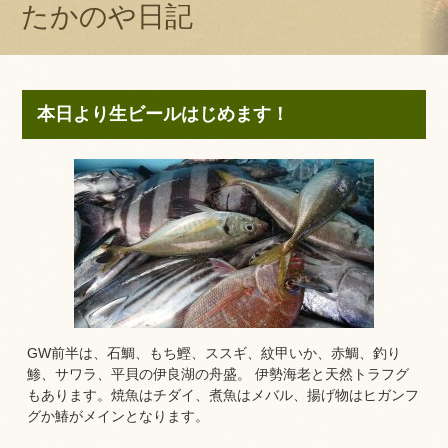
たかのや日記
本日より生ビールはじめます！
GW前半は、石鯛、もち鰹、ススギ、紋甲いか、赤鯛、釣り
鯵、サワラ、平貝の伊良湖の舟盛。 伊勢海老と天然トラフグ
もあります。焼魚はチダイ、煮魚はメバル、揚げ物はヒガンフ
グか鰆がメインとなります。