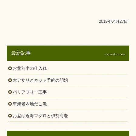
2019年04月27日
最新記事
recent posts
お盆前半の仕入れ
大アサリとネット予約の開始
バリアフリー工事
車海老＆地だこ漁
お盆は近海マグロと伊勢海老