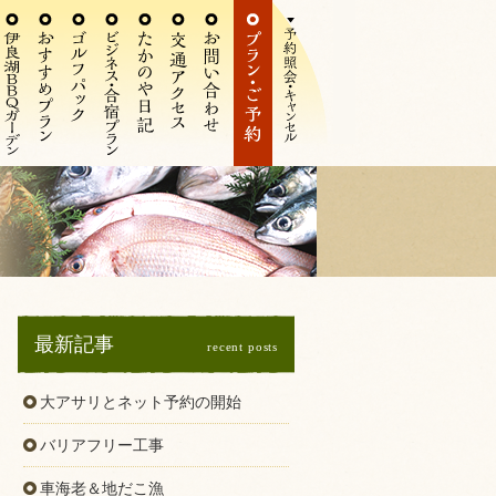
最新記事
recent posts
大アサリとネット予約の開始
バリアフリー工事
車海老＆地だこ漁