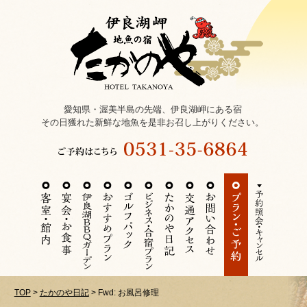
愛知県・渥美半島の先端、伊良湖岬にある宿
その日獲れた新鮮な地魚を是非お召し上がりください。
TOP
>
たかのや日記
>
Fwd: お風呂修理