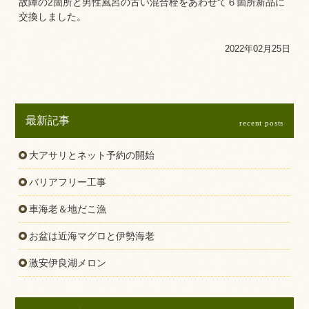
故障の2箇所と男性風呂の古い混合栓をあわせて６箇所新品に
交換しました。
2022年02月25日
最新記事
recent posts
大アサリとネット予約の開始
バリアフリー工事
車海老＆地だこ漁
お盆は近海マグロと伊勢海老
激安伊良湖メロン