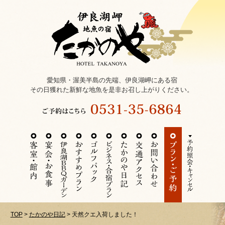
愛知県・渥美半島の先端、伊良湖岬にある宿
その日獲れた新鮮な地魚を是非お召し上がりください。
TOP
>
たかのや日記
>
天然クエ入荷しました！